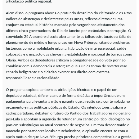
articulação política regional.
Além disso, o programa aborda o profundo desânimo do eleitorado e os altos
índices de abstenção e desinteresse pelas urnas, reflexos diretos de uma
conjuntura estadual histórica marcada pelo vergonhoso afastamento dos
últimos cinco governadores do Rio de Janeiro por escândalos e corrupção. O
convidado Zé Alexandre discute abertamente as falhas estruturais e a falta de
planejamento de médio e longo prazo em Nova Friburgo, citando problemas
históricos como a mobilidade urbana, habitação de interesse social, saúde
colapsada e o impacto das chuvas na estabilidade emocional de bairros como
Olaria. Ambos os debatedores criticam a obrigatoriedade do voto por não
combinar com a democracia e reforçam que a única forma de reverter esse
cenário beligerante é o cidadão exercer seu direito com extrema
responsabilidade e racionalidade.
O programa explora também as atribuições técnicas e o papel de um
deputado estadual, diferenciando de forma didática a importância de um
parlamentar para levantar a mão e garantir que a região seja contemplada no
orçamento e nas políticas públicas do Estado. Os interlocutores avaliam o
xadrez partidário, debatem o futuro do Partido dos Trabalhadores no cenário
pós-Lula e apontam a urgência de refundar um centro político ideológico no
país em substituição ao atual "centrão" de negócios. Em tom descontraído e
marcado por bastidores locais e futebolísticos, o episódio encerra-se com o
apelo mútuo de que Nova Friburgo precisa priorizar a competência e a gestão