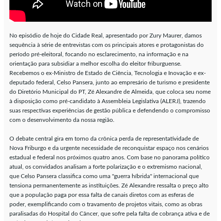
No episódio de hoje do Cidade Real, apresentado por Zury Maurer, damos
sequência à série de entrevistas com os principais atores e protagonistas do
período pré-eleitoral, focando no esclarecimento, na informação e na
orientação para subsidiar a melhor escolha do eleitor friburguense.
Recebemos o ex-Ministro de Estado de Ciência, Tecnologia e Inovação e ex-
deputado federal, Celso Pansera, junto ao empresário de turismo e presidente
do Diretório Municipal do PT, Zé Alexandre de Almeida, que coloca seu nome
à disposição como pré-candidato à Assembleia Legislativa (ALERJ), trazendo
suas respectivas experiências de gestão pública e defendendo o compromisso
com o desenvolvimento da nossa região.
O debate central gira em torno da crônica perda de representatividade de
Nova Friburgo e da urgente necessidade de reconquistar espaço nos cenários
estadual e federal nos próximos quatro anos. Com base no panorama político
atual, os convidados analisam a forte polarização e o extremismo nacional,
que Celso Pansera classifica como uma "guerra híbrida" internacional que
tensiona permanentemente as instituições. Zé Alexandre ressalta o preço alto
que a população paga por essa falta de canais diretos com as esferas de
poder, exemplificando com o travamento de projetos vitais, como as obras
paralisadas do Hospital do Câncer, que sofre pela falta de cobrança ativa e de