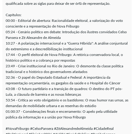
qualificada sobre as siglas para deixar de ser órfã de representação.
Capítulos:
00:00 - Editorial de abertura: Racionalidade eleitoral, a valorização do voto
consciente e a representação de Nova Friburgo
05:24 - Cenário político em debate: Introdução dos ilustres convidados Celso
Pansera e Zé Alexandre de Almeida
10:27 - A polarização internacional e a "Guerra Híbrida": A análise conjuntural
do extremismo e a descredibilização institucional
17:44 - O perfil eleitoral de Nova Friburgo: A retórica conservadora local, o
histórico político e a cobrança por respostas
23:49 - Crise institucional no Rio de Janeiro: O desmonte da classe política
tradicional e o histórico dos governadores afastados
32:36 - O papel do Deputado Estadual e Federal: A importância da
representação orçamentária, os gargalos da saúde e o Hospital do Câncer
43:08 - O futuro partidário e a transição de quadros: O destino do PT pós-
Lula, a cláusula de barreira e as novas lideranças
53:54 - Crítica ao voto obrigatório e os bastidores: O mau humor nas urnas, as
demandas de mobilidade urbana e as resenhas do estúdio
01:00:37 - Considerações finais e encerramento: O apelo pela utilidade
pública da informação e a união por Nova Friburgo
#NovaFriburgo #CelsoPansera #ZéAlexandredeAlmeida #CidadeReal