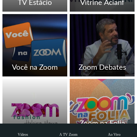
TV Estácio
Vitrine Acianf
Você na Zoom
Zoom Debates
Zoom na Folia
Zoom Fashion
2025
Vídeos
A TV Zoom
Ao Vivo