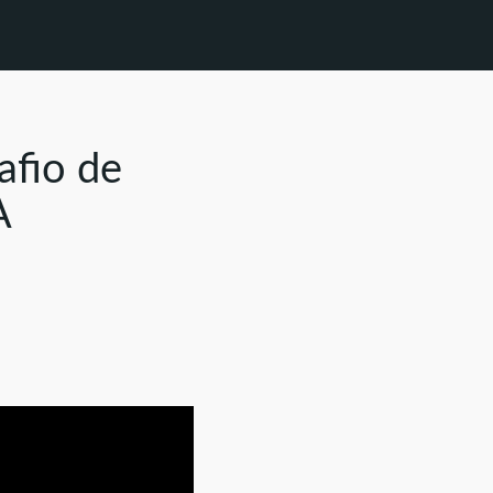
afio de
A