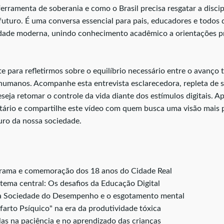
rramenta de soberania e como o Brasil precisa resgatar a discipl
 futuro. É uma conversa essencial para pais, educadores e todo
dade moderna, unindo conhecimento acadêmico a orientações prá
e para refletirmos sobre o equilíbrio necessário entre o avanço 
humanos. Acompanhe esta entrevista esclarecedora, repleta de 
seja retomar o controle da vida diante dos estímulos digitais. A
tário e compartilhe este vídeo com quem busca uma visão mais 
turo da nossa sociedade.
grama e comemoração dos 18 anos do Cidade Real
tema central: Os desafios da Educação Digital
a a Sociedade do Desempenho e o esgotamento mental
farto Psíquico" na era da produtividade tóxica
las na paciência e no aprendizado das crianças