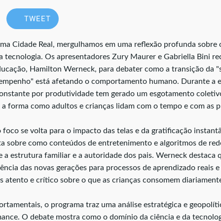
TWEET
ama Cidade Real, mergulhamos em uma reflexão profunda sobre 
a tecnologia. Os apresentadores Zury Maurer e Gabriella Bini 
ucação, Hamilton Werneck, para debater como a transição da "s
sempenho" está afetando o comportamento humano. Durante a e
constante por produtividade tem gerado um esgotamento coletiv
o a forma como adultos e crianças lidam com o tempo e com as 
 foco se volta para o impacto das telas e da gratificação insta
rta sobre como conteúdos de entretenimento e algoritmos de red
e a estrutura familiar e a autoridade dos pais. Werneck destaca
aciência das novas gerações para processos de aprendizado reais 
s atento e crítico sobre o que as crianças consomem diariamente
tamentais, o programa traz uma análise estratégica e geopolític
ance. O debate mostra como o domínio da ciência e da tecnologi