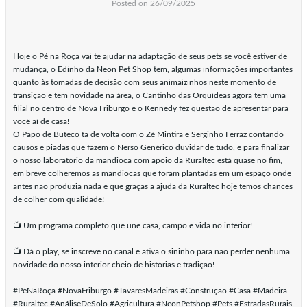
Posted on 26/09/2025
|
Hoje o Pé na Roça vai te ajudar na adaptação de seus pets se você estiver de
mudança, o Edinho da Neon Pet Shop tem, algumas informações importantes
quanto às tomadas de decisão com seus animaizinhos neste momento de
transição e tem novidade na área, o Cantinho das Orquídeas agora tem uma
filial no centro de Nova Friburgo e o Kennedy fez questão de apresentar para
você aí de casa!
O Papo de Buteco ta de volta com o Zé Mintira e Serginho Ferraz contando
causos e piadas que fazem o Nerso Genérico duvidar de tudo, e para finalizar
o nosso laboratório da mandioca com apoio da Ruraltec está quase no fim,
em breve colheremos as mandiocas que foram plantadas em um espaço onde
antes não produzia nada e que graças a ajuda da Ruraltec hoje temos chances
de colher com qualidade!
📺 Um programa completo que une casa, campo e vida no interior!
📺 Dá o play, se inscreve no canal e ativa o sininho para não perder nenhuma
novidade do nosso interior cheio de histórias e tradição!
#PéNaRoça #NovaFriburgo #TavaresMadeiras #Construção #Casa #Madeira
#Ruraltec #AnáliseDeSolo #Agricultura #NeonPetshop #Pets #EstradasRurais