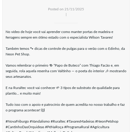
Posted on 21/11/2025
|
No vídeo de hoje você vai aprender como manter portas de madeira e
ferragens sempre em ótimo estado com o especialista Wilson Tavares!
Também temos 🐾 dicas de controle de pulgas para o verão com o Edinho, da
Neon Pet Shop.
Vamos relembrar o primeiro 🍻 “Papo de Buteco” com Thiago Facão e, em
seguida, rola aquela resenha com Valtinho — o poeta do interior 🎶 mostrando
seus artesanatos.
E na Ruraltec você vai conhecer 🌱 3 tipos de substrato de qualidade para
plantio… e muito mais!
Tudo isso com o apoio e patrocínio de quem acredita no nosso trabalho e faz
o programa acontecer! 🙌
#NovaFriburgo #Vandalismo #Ruraltec #TavaresMadeiras #NeonPetshop
#CantinhoDasOrquideas #PéNaRoça #ProgramaRural #Agricultura