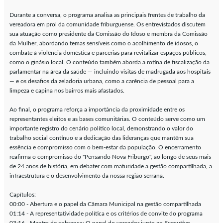
Durante a conversa, o programa analisa as principais frentes de trabalho da
vereadora em prol da comunidade friburguense. Os entrevistados discutem
sua atuação como presidente da Comissão do Idoso e membra da Comissão
da Mulher, abordando temas sensíveis como o acolhimento de idosos, o
combate à violência doméstica e parcerias para revitalizar espaços públicos,
como o ginásio local. O conteúdo também aborda a rotina de fiscalização da
parlamentar na área da saúde — incluindo visitas de madrugada aos hospitais
— e os desafios da zeladoria urbana, como a carência de pessoal para a
limpeza e capina nos bairros mais afastados.
Ao final, o programa reforça a importância da proximidade entre os
representantes eleitos e as bases comunitárias. O conteúdo serve como um
importante registro do cenário político local, demonstrando o valor do
trabalho social contínuo e a dedicação das lideranças que mantêm sua
essência e compromisso com o bem-estar da população. O encerramento
reafirma o compromisso do "Pensando Nova Friburgo", ao longo de seus mais
de 24 anos de história, em debater com maturidade a gestão compartilhada, a
infraestrutura e o desenvolvimento da nossa região serrana.
Capítulos:
00:00 - Abertura e o papel da Câmara Municipal na gestão compartilhada
01:14 - A representatividade política e os critérios de convite do programa