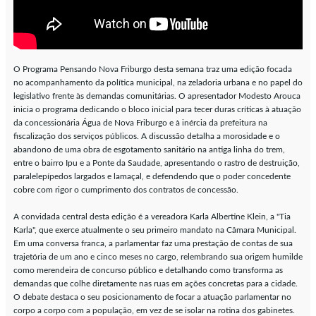
O Programa Pensando Nova Friburgo desta semana traz uma edição focada
no acompanhamento da política municipal, na zeladoria urbana e no papel do
legislativo frente às demandas comunitárias. O apresentador Modesto Arouca
inicia o programa dedicando o bloco inicial para tecer duras críticas à atuação
da concessionária Água de Nova Friburgo e à inércia da prefeitura na
fiscalização dos serviços públicos. A discussão detalha a morosidade e o
abandono de uma obra de esgotamento sanitário na antiga linha do trem,
entre o bairro Ipu e a Ponte da Saudade, apresentando o rastro de destruição,
paralelepípedos largados e lamaçal, e defendendo que o poder concedente
cobre com rigor o cumprimento dos contratos de concessão.
A convidada central desta edição é a vereadora Karla Albertine Klein, a "Tia
Karla", que exerce atualmente o seu primeiro mandato na Câmara Municipal.
Em uma conversa franca, a parlamentar faz uma prestação de contas de sua
trajetória de um ano e cinco meses no cargo, relembrando sua origem humilde
como merendeira de concurso público e detalhando como transforma as
demandas que colhe diretamente nas ruas em ações concretas para a cidade.
O debate destaca o seu posicionamento de focar a atuação parlamentar no
corpo a corpo com a população, em vez de se isolar na rotina dos gabinetes.