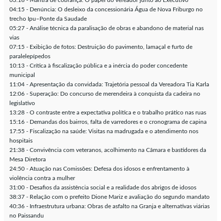
03:16 - Mantra de cobrança: O papel do vereador junto ao Executivo
04:15 - Denúncia: O desleixo da concessionária Água de Nova Friburgo no
trecho Ipu–Ponte da Saudade
05:27 - Análise técnica da paralisação de obras e abandono de material nas
vias
07:15 - Exibição de fotos: Destruição do pavimento, lamaçal e furto de
paralelepípedos
10:13 - Crítica à fiscalização pública e a inércia do poder concedente
municipal
11:04 - Apresentação da convidada: Trajetória pessoal da Vereadora Tia Karla
12:06 - Superação: Do concurso de merendeira à conquista da cadeira no
legislativo
13:28 - O contraste entre a expectativa política e o trabalho prático nas ruas
15:16 - Demandas dos bairros, falta de varredores e o cronograma de capina
17:55 - Fiscalização na saúde: Visitas na madrugada e o atendimento nos
hospitais
21:38 - Convivência com veteranos, acolhimento na Câmara e bastidores da
Mesa Diretora
24:50 - Atuação nas Comissões: Defesa dos idosos e enfrentamento à
violência contra a mulher
31:00 - Desafios da assistência social e a realidade dos abrigos de idosos
38:37 - Relação com o prefeito Dione Mariz e avaliação do segundo mandato
40:36 - Infraestrutura urbana: Obras de asfalto na Granja e alternativas viárias
no Paissandu