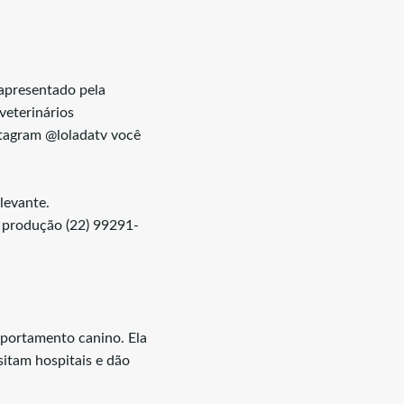
apresentado pela
veterinários
nstagram @loladatv você
levante.
 produção (22) 99291-
portamento canino. Ela
itam hospitais e dão