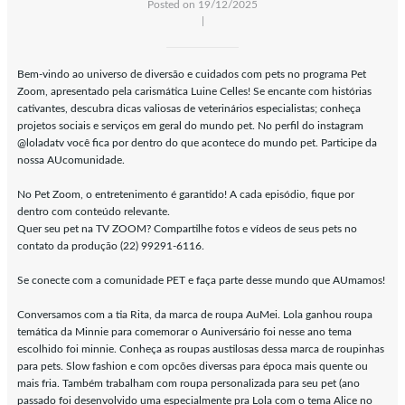
Posted on 19/12/2025
|
Bem-vindo ao universo de diversão e cuidados com pets no programa Pet
Zoom, apresentado pela carismática Luine Celles! Se encante com histórias
cativantes, descubra dicas valiosas de veterinários especialistas; conheça
projetos sociais e serviços em geral do mundo pet. No perfil do instagram
@loladatv você fica por dentro do que acontece do mundo pet. Participe da
nossa AUcomunidade.
No Pet Zoom, o entretenimento é garantido! A cada episódio, fique por
dentro com conteúdo relevante.
Quer seu pet na TV ZOOM? Compartilhe fotos e vídeos de seus pets no
contato da produção (22) 99291-6116.
Se conecte com a comunidade PET e faça parte desse mundo que AUmamos!
Conversamos com a tia Rita, da marca de roupa AuMei. Lola ganhou roupa
temática da Minnie para comemorar o Auniversário foi nesse ano tema
escolhido foi minnie. Conheça as roupas austilosas dessa marca de roupinhas
para pets. Slow fashion e com opcões diversas para época mais quente ou
mais fria. Também trabalham com roupa personalizada para seu pet (ano
passado foi desenvolvido uma especialmente pra Lola com o tema Alice no