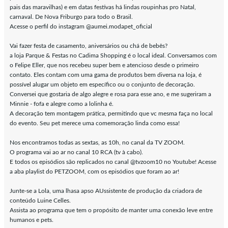
pais das maravilhas) e em datas festivas há lindas roupinhas pro Natal,
carnaval. De Nova Friburgo para todo o Brasil.
Acesse o perfil do instagram @aumei.modapet_oficial
Vai fazer festa de casamento, aniversários ou chá de bebês?
a loja Parque & Festas no Cadima Shopping é o local ideal. Conversamos com
o Felipe Eller, que nos recebeu super bem e atencioso desde o primeiro
contato. Eles contam com uma gama de produtos bem diversa na loja, é
possível alugar um objeto em específico ou o conjunto de decoração.
Conversei que gostaria de algo alegre e rosa para esse ano, e me sugeriram a
Minnie - fofa e alegre como a lolinha é.
A decoração tem montagem prática, permitindo que vc mesma faça no local
do evento. Seu pet merece uma comemoração linda como essa!
Nos encontramos todas as sextas, as 10h, no canal da TV ZOOM.
O programa vai ao ar no canal 10 RCA (tv à cabo).
E todos os episódios são replicados no canal @tvzoom10 no Youtube! Acesse
a aba playlist do PETZOOM, com os episódios que foram ao ar!
Junte-se a Lola, uma lhasa apso AUssistente de produção da criadora de
conteúdo Luine Celles.
Assista ao programa que tem o propósito de manter uma conexão leve entre
humanos e pets.