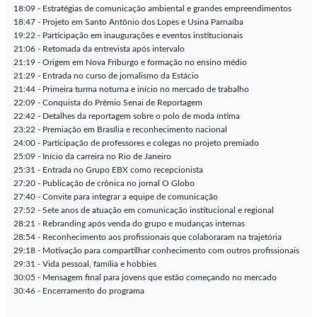
18:09 - Estratégias de comunicação ambiental e grandes empreendimentos
18:47 - Projeto em Santo Antônio dos Lopes e Usina Parnaíba
19:22 - Participação em inaugurações e eventos institucionais
21:06 - Retomada da entrevista após intervalo
21:19 - Origem em Nova Friburgo e formação no ensino médio
21:29 - Entrada no curso de jornalismo da Estácio
21:44 - Primeira turma noturna e início no mercado de trabalho
22:09 - Conquista do Prêmio Senai de Reportagem
22:42 - Detalhes da reportagem sobre o polo de moda íntima
23:22 - Premiação em Brasília e reconhecimento nacional
24:00 - Participação de professores e colegas no projeto premiado
25:09 - Início da carreira no Rio de Janeiro
25:31 - Entrada no Grupo EBX como recepcionista
27:20 - Publicação de crônica no jornal O Globo
27:40 - Convite para integrar a equipe de comunicação
27:52 - Sete anos de atuação em comunicação institucional e regional
28:21 - Rebranding após venda do grupo e mudanças internas
28:54 - Reconhecimento aos profissionais que colaboraram na trajetória
29:18 - Motivação para compartilhar conhecimento com outros profissionais
29:31 - Vida pessoal, família e hobbies
30:05 - Mensagem final para jovens que estão começando no mercado
30:46 - Encerramento do programa