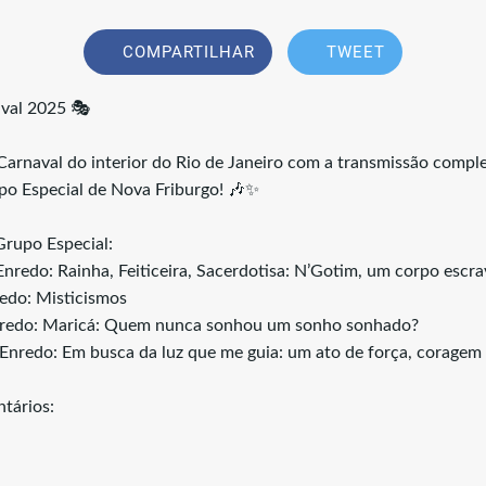
COMPARTILHAR
TWEET
aval 2025 🎭
arnaval do interior do Rio de Janeiro com a transmissão complet
po Especial de Nova Friburgo! 🎶✨
Grupo Especial:
nredo: Rainha, Feiticeira, Sacerdotisa: N’Gotim, um corpo escra
edo: Misticismos
nredo: Maricá: Quem nunca sonhou um sonho sonhado?
- Enredo: Em busca da luz que me guia: um ato de força, coragem 
tários: