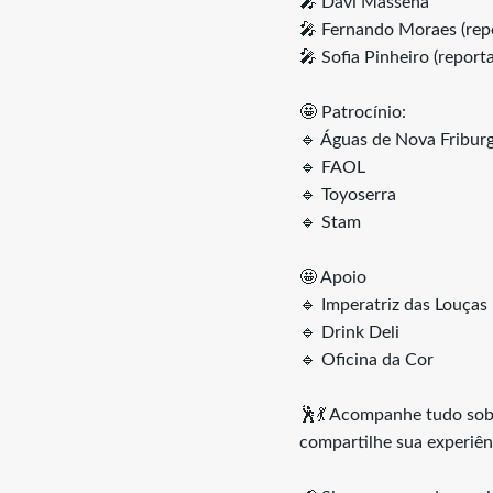
🎤 Davi Massena
🎤 Fernando Moraes (repo
🎤 Sofia Pinheiro (repor
🤩 Patrocínio:
🔹 Águas de Nova Fribur
🔹 FAOL
🔹 Toyoserra
🔹 Stam
🤩 Apoio
🔹 Imperatriz das Louças
🔹 Drink Deli
🔹 Oficina da Cor
🕺💃 Acompanhe tudo sob
compartilhe sua experiên