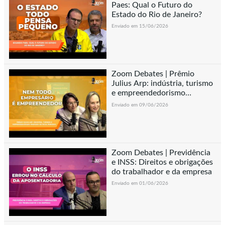
Paes: Qual o Futuro do
Estado do Rio de Janeiro?
Enviado em 15/06/2026
Zoom Debates | Prêmio
Julius Arp: indústria, turismo
e empreendedorismo
feminino em Nova Friburgo
Enviado em 09/06/2026
Zoom Debates | Previdência
e INSS: Direitos e obrigações
do trabalhador e da empresa
Enviado em 01/06/2026