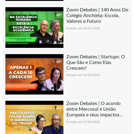
Zoom Debates | 140 Anos Do
Colégio Anchieta: Escola,
Valores e Futuro
Enviado em 20/04/2026
Zoom Debates | Startups: O
Que São e Como Elas
Crescem?
Enviado em 14/04/2026
Zoom Debates | O acordo
entre Mercosul e União
Europeia e seus impactos
para o Brasil
Enviado em 07/04/2026