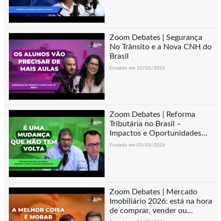
Zoom Debates | Segurança
No Trânsito e a Nova CNH do
Brasil
Enviado em 10/03/2026
Zoom Debates | Reforma
Tributária no Brasil –
Impactos e Oportunidades
Estratégicas
Enviado em 03/03/2026
Zoom Debates | Mercado
Imobiliário 2026: está na hora
de comprar, vender ou
esperar?