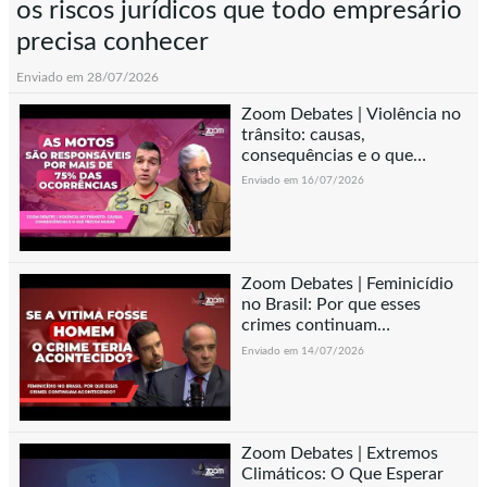
os riscos jurídicos que todo empresário
precisa conhecer
Enviado em 28/07/2026
Zoom Debates | Violência no
trânsito: causas,
consequências e o que
precisa mudar
Enviado em 16/07/2026
Zoom Debates | Feminicídio
no Brasil: Por que esses
crimes continuam
acontecendo?
Enviado em 14/07/2026
Zoom Debates | Extremos
Climáticos: O Que Esperar