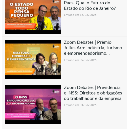
Paes: Qual o Futuro do
Estado do Rio de Janeiro?
Enviado em 15/06/2026
Zoom Debates | Prêmio
Julius Arp: indústria, turismo
e empreendedorismo
feminino em Nova Friburgo
Enviado em 09/06/2026
Zoom Debates | Previdência
e INSS: Direitos e obrigações
do trabalhador e da empresa
Enviado em 01/06/2026