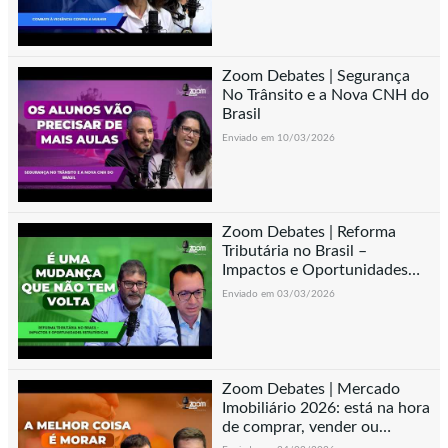
Zoom Debates | Segurança
No Trânsito e a Nova CNH do
Brasil
Enviado em 10/03/2026
Zoom Debates | Reforma
Tributária no Brasil –
Impactos e Oportunidades
Estratégicas
Enviado em 03/03/2026
Zoom Debates | Mercado
Imobiliário 2026: está na hora
de comprar, vender ou
esperar?