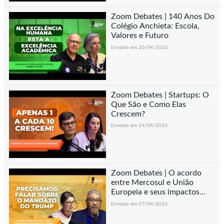
Zoom Debates | 140 Anos Do
Colégio Anchieta: Escola,
Valores e Futuro
Enviado em 20/04/2026
Zoom Debates | Startups: O
Que São e Como Elas
Crescem?
Enviado em 14/04/2026
Zoom Debates | O acordo
entre Mercosul e União
Europeia e seus impactos
para o Brasil
Enviado em 07/04/2026