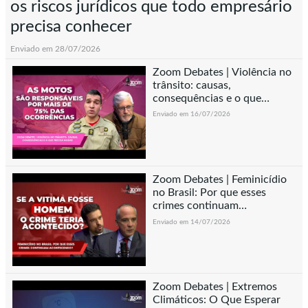
os riscos jurídicos que todo empresário
precisa conhecer
Enviado em 28/07/2026
Zoom Debates | Violência no
trânsito: causas,
consequências e o que
precisa mudar
Enviado em 16/07/2026
Zoom Debates | Feminicídio
no Brasil: Por que esses
crimes continuam
acontecendo?
Enviado em 14/07/2026
Zoom Debates | Extremos
Climáticos: O Que Esperar